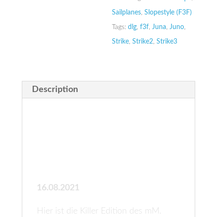
Sailplanes
,
Slopestyle (F3F)
Tags:
dlg
,
f3f
,
Juna
,
Juno
,
Strike
,
Strike2
,
Strike3
Description
Description
microMAX – Killer – Ltd.
Edition
16.08.2021
Hier ist die Killer Edition des mM.