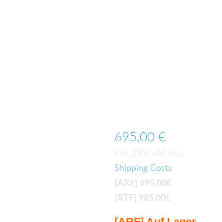
– Ltd.
Edition
[ARF/RT
F]
695,00
€
incl. 19% VAT
plus
Shipping Costs
[ARF] 695,00€
[RTF] 985,00€
[ARF] Auf Lager