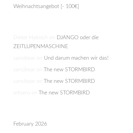
Weihnachtsangebot [- 100€]
Recent Comments
Dieter Halmich
on
DJANGO oder die
ZEITLUPENMASCHINE
sansibear
on
Und darum machen wir das!
sansibear
on
The new STORMBIRD
sansibear
on
The new STORMBIRD
artoero
on
The new STORMBIRD
Archives
February 2026