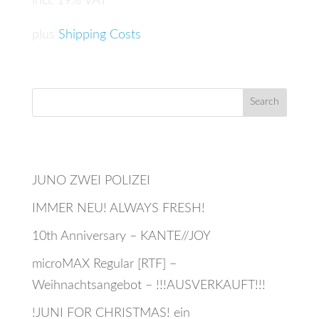
incl. 19% VAT
plus
Shipping Costs
Recent Posts
JUNO ZWEI POLIZEI
IMMER NEU! ALWAYS FRESH!
10th Anniversary – KANTE//JOY
microMAX Regular [RTF] –
Weihnachtsangebot – !!!AUSVERKAUFT!!!
!JUNI FOR CHRISTMAS! ein