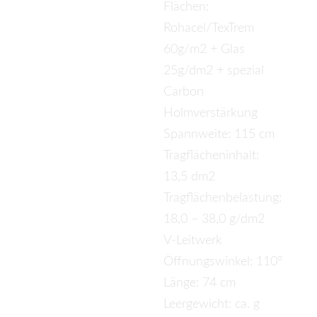
Flächen:
Rohacel/TexTrem
60g/m2 + Glas
25g/dm2 + spezial
Carbon
Holmverstärkung
Spannweite: 115 cm
Tragflächeninhalt:
13,5 dm2
Tragflächenbelastung:
18,0 – 38,0 g/dm2
V-Leitwerk
Öffnungswinkel: 110°
Länge: 74 cm
Leergewicht: ca. g