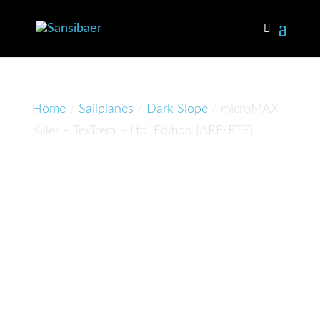
Home
/
Sailplanes
/
Dark Slope
/ microMAX
Killer – TexTrem – Ltd. Edition [ARF/RTF]
microMA
X Killer
–
TexTrem