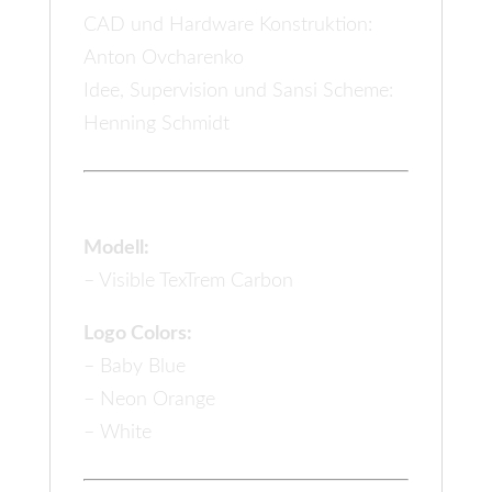
CAD und Hardware Konstruktion:
Anton Ovcharenko
Idee, Supervision und Sansi Scheme:
Henning Schmidt
Farben:
Modell:
– Visible TexTrem Carbon
Logo Colors:
– Baby Blue
– Neon Orange
– White