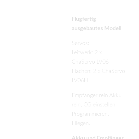
g [RTF]
Flugfertig
ausgebautes Modell
Servos:
Leitwerk: 2 x
ChaServo LV06
Flächen: 2 x ChaServo
LV06H
Empfänger rein Akku
rein, CG einstellen,
Programmieren,
Fliegen.
Akku und Empfänger