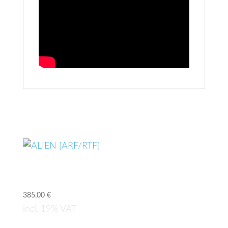
Related products
ALIEN [ARF/RTF]
385,00
€
incl. 19% VAT