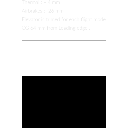
Thermal : – 4 mm
Airbrakes : -26 mm
Elevator is trimed for each flight mode
CG 64 mm from Leading edge .
microMAX Video Player
(watch all microMAX
Videos in a roll)