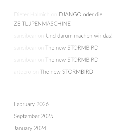
Recent Comments
Dieter Halmich
on
DJANGO oder die
ZEITLUPENMASCHINE
sansibear
on
Und darum machen wir das!
sansibear
on
The new STORMBIRD
sansibear
on
The new STORMBIRD
artoero
on
The new STORMBIRD
Archives
February 2026
September 2025
January 2024