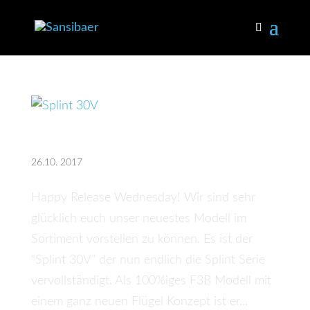
Splint 30V
26.10. 2017
Happy Release Wednesday! Wir sind sehr
glücklich euch unser neuestes Modell im
Sortiment vorstellen zu können. Es ist der
“Splint 30V” der nun endlich die Splint Serie
vervollständigt. Als 100%iges F3B Modell mit
einem ganz neuen Flügel Konzept ist er...