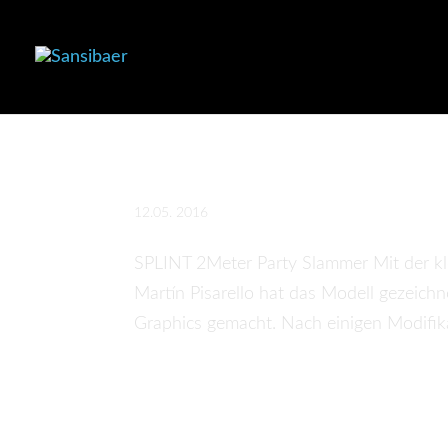
Welcome The SPLI
12.05. 2016
SPLINT 2Meter Party Slammer Mit der kle
Martín Pisarello​ hat das Modell gezeich
Graphics gemacht. Nach einigen Modifik
Fred Modélisme & 