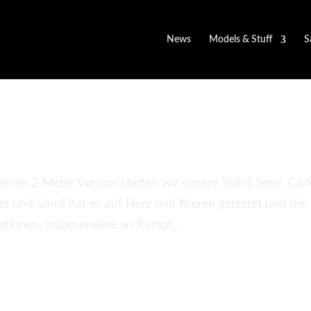
News
Models & Stuff
S
NT Series
inen 2 Meter Version starten wir unsere Splint Serie. Car
net und Sansi hat es auf Herz und Nieren getestet und die
ationen, insbesondere an Rumpf...
Sansibear