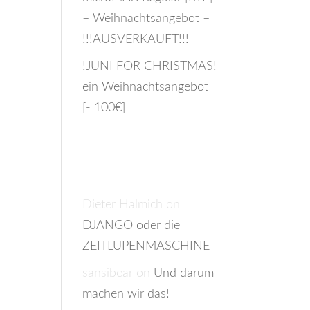
– Weihnachtsangebot –
!!!AUSVERKAUFT!!!
!JUNI FOR CHRISTMAS!
ein Weihnachtsangebot
[- 100€]
Recent
Comments
Dieter Halmich
on
DJANGO oder die
ZEITLUPENMASCHINE
sansibear
on
Und darum
machen wir das!