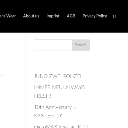
ansiWear
About us
Imprint
AGB
Privacy Policy
Recent Posts
los
JUNO ZWEI POLIZEI
IMMER NEU! ALWAYS
FRESH!
10th Anniversary –
KANTE//JOY
microMAX Regular [RTF]