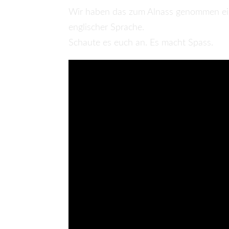
Wir haben das zum Alnass genommen ein In
englischer Sprache.
Schaute es euch an. Es macht Spass.