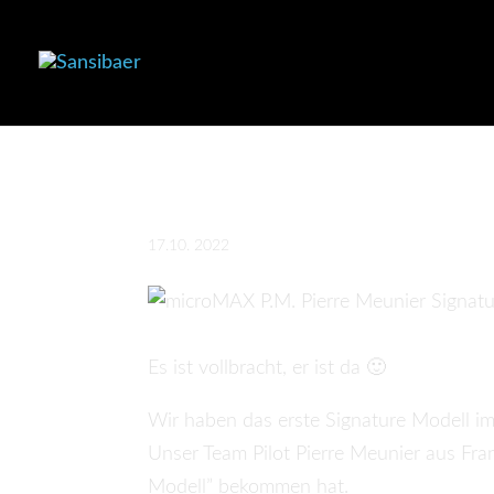
microMAX P.M. P
17.10. 2022
Es ist vollbracht, er ist da 🙂
Wir haben das erste Signature Modell i
Unser Team Pilot Pierre Meunier aus Fran
Modell” bekommen hat.