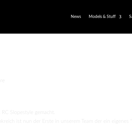
News
Models & Stuff
S
ierre Meunier Signatu
m RC Slopestyle gemacht.
kreich ist nun der Erste in unserem Team der ein eigenes 