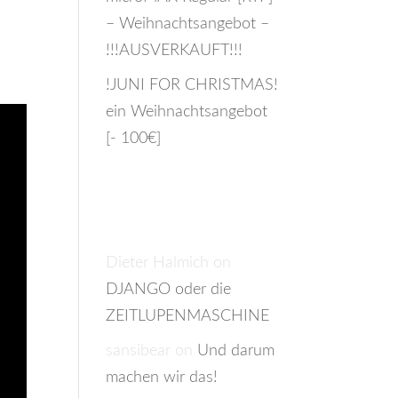
– Weihnachtsangebot –
!!!AUSVERKAUFT!!!
!JUNI FOR CHRISTMAS!
ein Weihnachtsangebot
[- 100€]
Recent
Comments
Dieter Halmich
on
DJANGO oder die
ZEITLUPENMASCHINE
sansibear
on
Und darum
machen wir das!