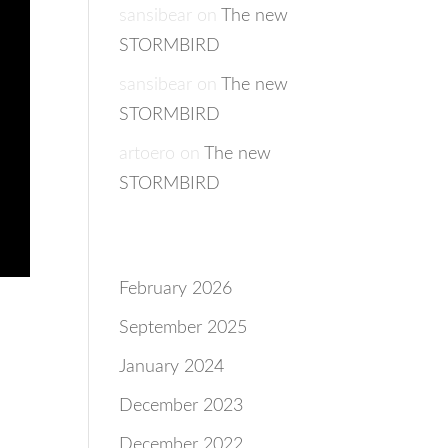
sansibear
on
The new
STORMBIRD
sansibear
on
The new
STORMBIRD
artoero
on
The new
STORMBIRD
Archives
February 2026
September 2025
January 2024
December 2023
December 2022