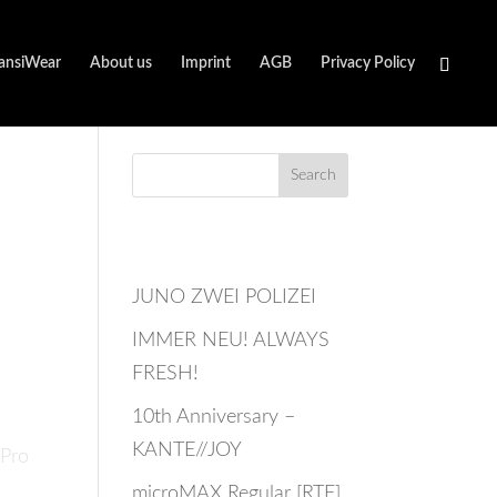
ansiWear
About us
Imprint
AGB
Privacy Policy
re
Recent Posts
JUNO ZWEI POLIZEI
IMMER NEU! ALWAYS
FRESH!
10th Anniversary –
KANTE//JOY
“Pro
microMAX Regular [RTF]