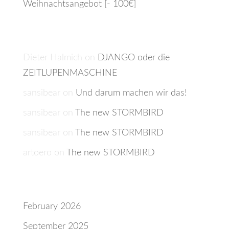
Weihnachtsangebot [- 100€]
Recent Comments
Dieter Halmich
on
DJANGO oder die
ZEITLUPENMASCHINE
sansibear
on
Und darum machen wir das!
sansibear
on
The new STORMBIRD
sansibear
on
The new STORMBIRD
artoero
on
The new STORMBIRD
Archives
February 2026
September 2025