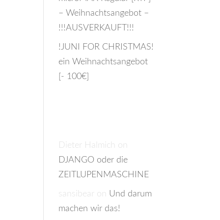
– Weihnachtsangebot –
!!!AUSVERKAUFT!!!
!JUNI FOR CHRISTMAS!
ein Weihnachtsangebot
[- 100€]
Recent
Comments
Dieter Halmich
on
DJANGO oder die
ZEITLUPENMASCHINE
sansibear
on
Und darum
machen wir das!