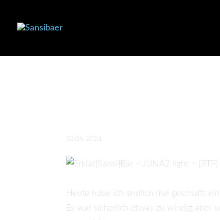
Erklär[Sansi]Bär
Demonstrationsf
22.06. 2021
Heute habe ich endlich mal geschafft e
Es war sicherlich etwas zu windig aber 