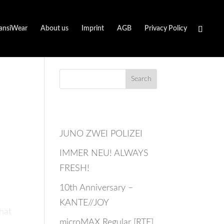
ansiWear
About us
Imprint
AGB
Privacy Policy
–
Recent Posts
JUNO ZWEI POLIZEI
IMMER NEU! ALWAYS
FRESH!
10th Anniversary –
KANTE//JOY
hat
microMAX Regular [RTF]