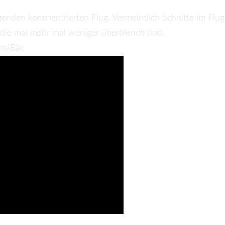
nden kommentrierten Flug. Vermeintlich Schnitte im Flug
die mal mehr mal weniger überblendt sind.
nsiBär.