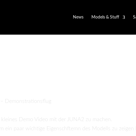
News
Models & Stuff
S
 – JUNA2 light – [RTF] 
lug
in kleines Demo Video mit der JUNA2 zu machen.
um ein paar wichtige Eigenschftemn des Modells zu zeigen 