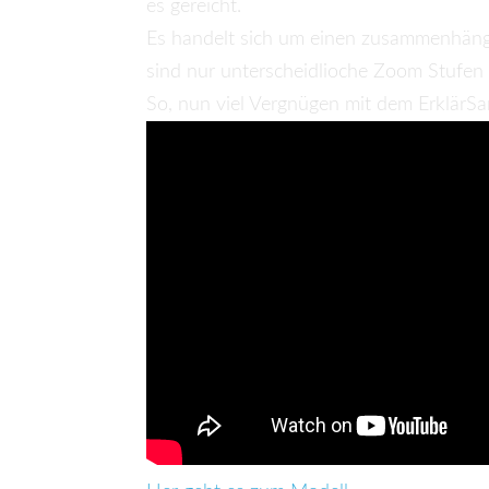
es gereicht.
Es handelt sich um einen zusammenhänge
sind nur unterscheidlioche Zoom Stufen 
So, nun viel Vergnügen mit dem ErklärSa