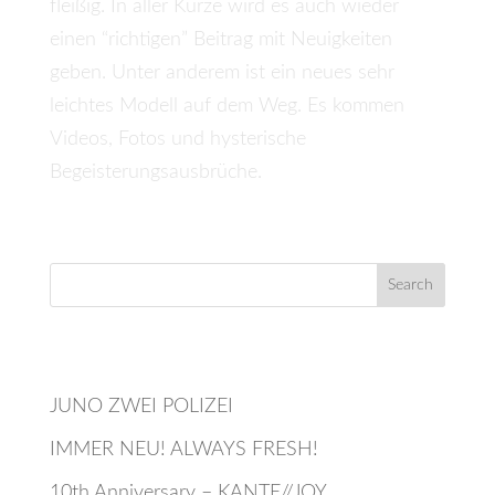
fleißig. In aller Kürze wird es auch wieder
einen “richtigen” Beitrag mit Neuigkeiten
geben. Unter anderem ist ein neues sehr
leichtes Modell auf dem Weg. Es kommen
Videos, Fotos und hysterische
Begeisterungsausbrüche.
Recent Posts
JUNO ZWEI POLIZEI
IMMER NEU! ALWAYS FRESH!
10th Anniversary – KANTE//JOY