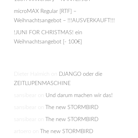
microMAX Regular [RTF] –
Weihnachtsangebot – !!!AUSVERKAUFT!!!
!JUNI FOR CHRISTMAS! ein
Weihnachtsangebot [- 100€]
Recent Comments
Dieter Halmich
on
DJANGO oder die
ZEITLUPENMASCHINE
sansibear
on
Und darum machen wir das!
sansibear
on
The new STORMBIRD
sansibear
on
The new STORMBIRD
artoero
on
The new STORMBIRD