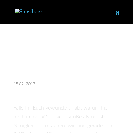
Der Lenz ist “fast”
da
15.02. 2017
Falls Ihr Euch gewundert habt warum hier
noch immer Weihnachtsgrüße als neuste
Neuigkeit oben stehen, wir sind gerade sehr